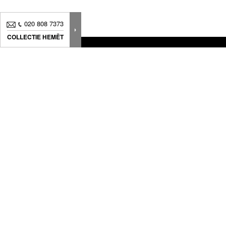
020 808 7373
COLLECTIE HEMËT
Nieuws, Tips... Schrijf je in voor onze nieuwsbrief en
volg onze laatste updates
Wij bieden producten aan die zijn ontworpen om uw unieke stijl te
creëren met een perfecte afwerking en een tijdloos ontwerp om
stijlvolle elementen in een perfecte harmonie te combineren.