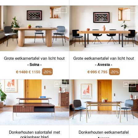
Grote eetkamertafel van licht hout
Grote eetkamertafel van licht hout
Solna
Avesta
€ 1480
€ 1150
-20%
€ 995
€ 795
-20%
Donkerhouten salontafel met
Donkerhouten eetkamertafel
opklapbaar blad