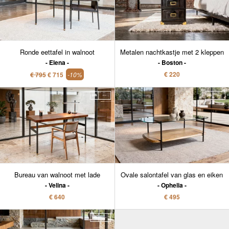
Ronde eettafel in walnoot
Metalen nachtkastje met 2 kleppen
Elena
Boston
€ 220
€ 795
€ 715
-10%
Bureau van walnoot met lade
Ovale salontafel van glas en eiken
Velina
Ophelia
€ 640
€ 495