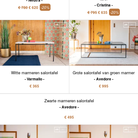
Neutra
Cristina
€ 780
€ 620
-20%
€ 795
€ 635
-20%
Witte marmeren salontafel
Grote salontafel van groen marmer
Varmalio
Avedore
€ 365
€ 995
Zwarte marmeren salontafel
Avedore
€ 495