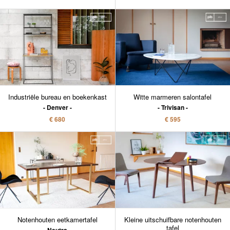
Industriële bureau en boekenkast
Witte marmeren salontafel
Denver
Trivisan
€ 680
€ 595
Notenhouten eetkamertafel
Kleine uitschuifbare notenhouten
tafel