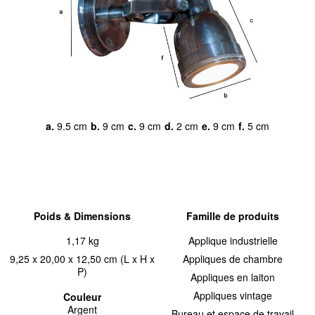
a.
9.5 cm
b.
9 cm
c.
9 cm
d.
2 cm
e.
9 cm
f.
5 cm
Poids & Dimensions
Famille de produits
1,17 kg
Applique industrielle
9,25 x 20,00 x 12,50 cm (L x H x
Appliques de chambre
P)
Appliques en laiton
Appliques vintage
Couleur
Argent
Bureau et espace de travail