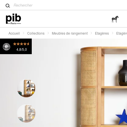
Table tulipe : un classique 
Etagère en hêtre massif et rotin Baerum
1435 Fr.
Wabi-Sabi : L'art de trouver 
simplicité
Accueil
Collections
Meubles de rangement
Etagères
Etagèr
4,8/5,0