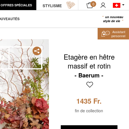
0
OFFRES SPÉCIALES
STYLISME
AJOUTER AU PANIER
un nouveau
0
OUVEAUTÉS
style de vie
Assistant
personnel
Etagère en hêtre
massif et rotin
Baerum
1435 Fr.
fin de collection