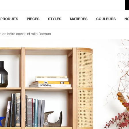
du design moderne
la beauté dans la
PRODUITS
PIÈCES
STYLES
MATIÈRES
COULEURS
N
e en hêtre massif et rotin Baerum