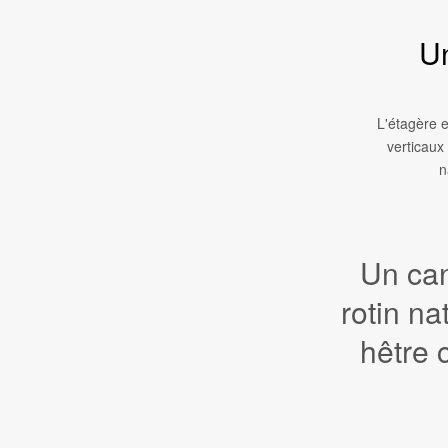
Un
L'étagère 
verticaux
n
Un ca
rotin na
hêtre c