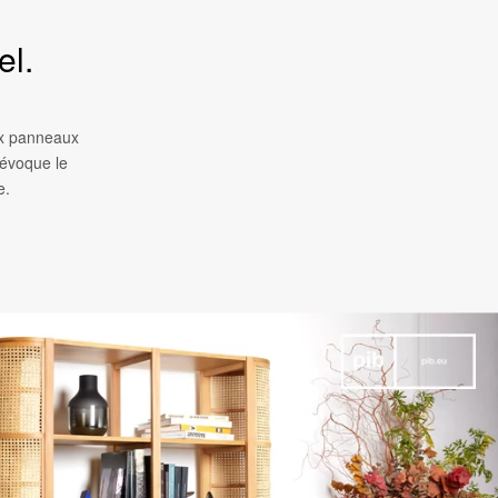
el.
ux panneaux
 évoque le
e.