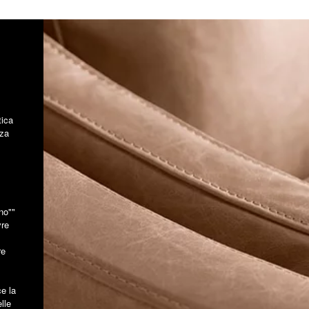
tica
nza
no""
vre
re
e la
lle