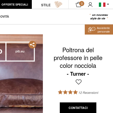
0
OFFERTE SPECIALI
STILE
un nouveau
0
OVITÀ
style de vie
Assistente
personale
Poltrona del
professore in pelle
color nocciola
Turner
12 Recensioni
CONTATTACI