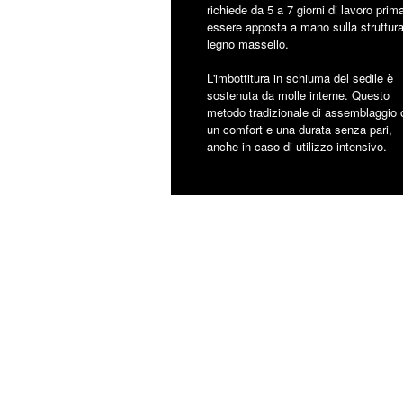
richiede da 5 a 7 giorni di lavoro prima
essere apposta a mano sulla struttura
legno massello.
L'imbottitura in schiuma del sedile è
sostenuta da molle interne. Questo
metodo tradizionale di assemblaggio o
un comfort e una durata senza pari,
anche in caso di utilizzo intensivo.