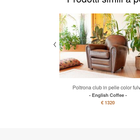
n pelle cammello
Poltrona club in pelle color ful
d Baron
English Coffee
080
€ 860
€ 1320