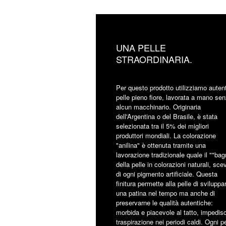
UNA PELLE
STRAORDINARIA.
Per questo prodotto utilizziamo auten
pelle pieno fiore, lavorata a mano se
alcun macchinario. Originaria
dell'Argentina o del Brasile, è stata
selezionata tra il 5% dei migliori
produttori mondiali. La colorazione
"anilina" è ottenuta tramite una
lavorazione tradizionale quale il ""bag
della pelle in colorazioni naturali, sce
di ogni pigmento artificiale. Questa
finitura permette alla pelle di sviluppa
una patina nel tempo ma anche di
preservarne le qualità autentiche:
morbida e piacevole al tatto, impedisc
traspirazione nei periodi caldi. Ogni pe