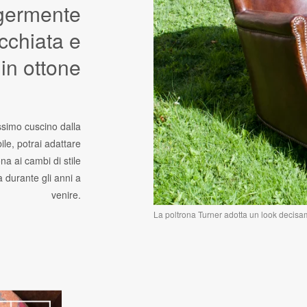
germente
cchiata e
in ottone
issimo cuscino dalla
bile, potrai adattare
na ai cambi di stile
a durante gli anni a
venire.
La poltrona Turner adotta un look decisam