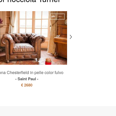
ona Chesterfield in pelle color fulvo
Poltrona del Pr 
Saint Paul
Turne
€ 2680
€ 1080
€ 