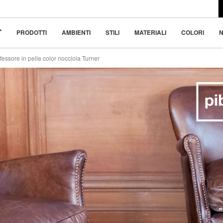
l design moderno
€ 995
o 4x
€ 248.8
 bellezza nella
PRODOTTI
AMBIENTI
STILI
MATERIALI
COLORI
N
fessore in pelle color nocciola Turner