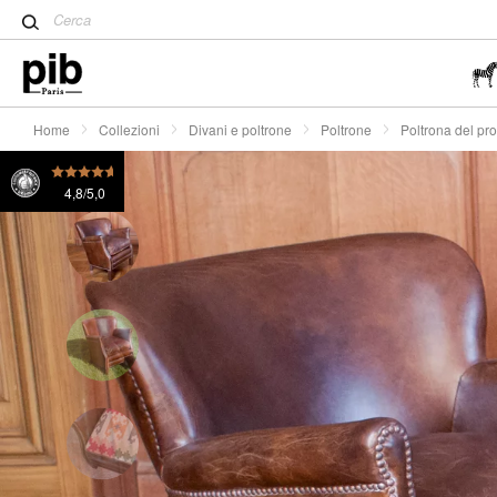
Tavolo Tulip: un classico de
Poltrona del professore in pelle color nocciola Turner
Wabi-Sabi: l'arte di trovare la
semplicità
Home
Collezioni
Divani e poltrone
Poltrone
Poltrona del pro
4,8/5,0