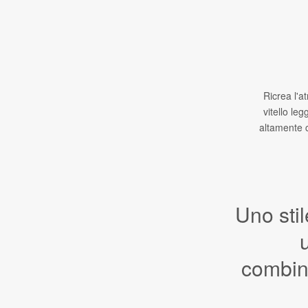
Ricrea l'a
vitello le
altamente c
Uno stil
combin