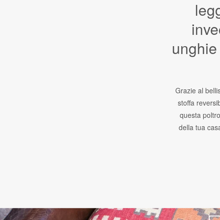
leg
inve
unghie 
Grazie al bell
stoffa reversi
questa poltro
della tua cas