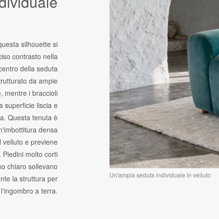
dividuale
 questa silhouette si
iso contrasto nella
 centro della seduta
trutturato da ampie
, mentre i braccioli
superficie liscia e
a. Questa tenuta è
n'imbottitura densa
l velluto e previene
 Piedini molto corti
no chiaro sollevano
Un'ampia seduta individuale in velluto
te la struttura per
 l'ingombro a terra.