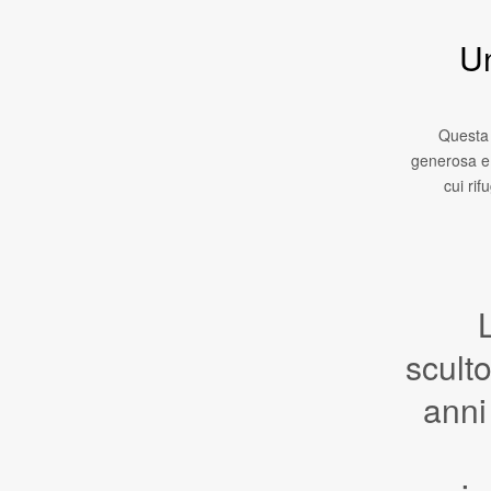
Un
Questa 
generosa e 
cui rif
scult
anni