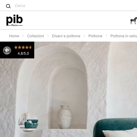
Tavolo Tulip: un classico de
Poltrona in velluto blu anatra Atoll
€ 1380
o 4x
€ 3
Wabi-Sabi: l'arte di trovare la
semplicità
Home
Collezioni
Divani e poltrone
Poltrone
Poltrona in vellu
4,8/5,0