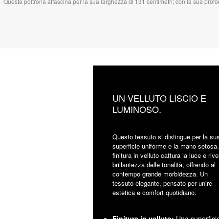
Questa poltrona affascina per la sua larghezza di 131 centimetri; con la sua prof
UN VELLUTO LISCIO E
LUMINOSO.
Questo tessuto si distingue per la su
superficie uniforme e la mano setosa.
finitura in velluto cattura la luce e rive
brillantezza delle tonalità, offrendo al
contempo grande morbidezza. Un
tessuto elegante, pensato per unire
estetica e comfort quotidiano.
Finitura in velluto:
Una superfici