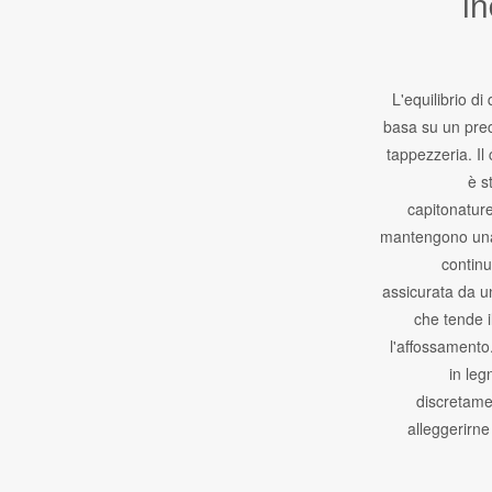
in
L'equilibrio di
basa su un prec
tappezzeria. Il
è s
capitonature
mantengono una 
continu
assicurata da u
che tende i
l'affossamento.
in leg
discretamen
alleggerirne