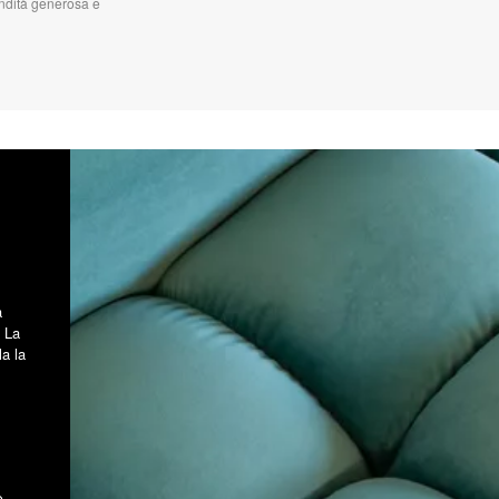
ondità generosa e
a
 La
la la
e