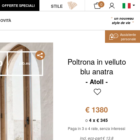
0
OFFERTE SPECIALI
CAMPIONE PRODOTTO
STILE
AGGIUNGI AL CARRELLO
un nouveau
0
OVITÀ
style de vie
Assistente
personale
Poltrona in velluto
blu anatra
Atoll
€ 1380
o
4 x
€ 345
Paga in 3 o 4 rate, senza interessi
incl. eco-part € 13.8