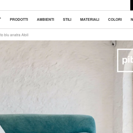
l design moderno
45
 bellezza nella
PRODOTTI
AMBIENTI
STILI
MATERIALI
COLORI
N
to blu anatra Atoll