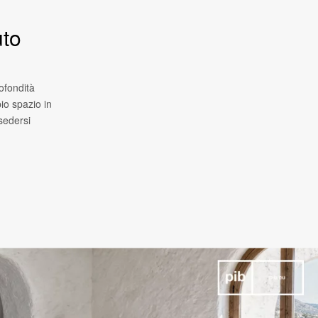
uto
ofondità
io spazio in
 sedersi