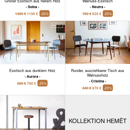
Großer Esstisch aus hellem Holz
Walnuss-Esstisch
Solna
Neutra
1480 €
1150 €
-20%
780 €
620 €
-20%
Esstisch aus dunklem Holz
Runder, ausziehbarer Tisch aus
Walnussholz
Aurora
Cristina
880 €
700 €
-20%
840 €
670 €
-20%
KOLLEKTION HEMËT