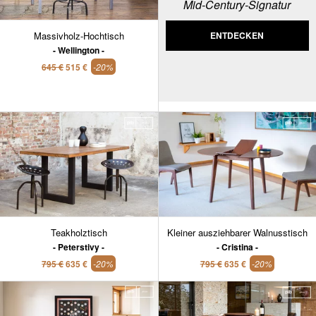
Mid-Century-Signatur
Massivholz-Hochtisch
ENTDECKEN
Wellington
645 €
515 €
-20%
Teakholztisch
Kleiner ausziehbarer Walnusstisch
Peterstivy
Cristina
795 €
635 €
-20%
795 €
635 €
-20%