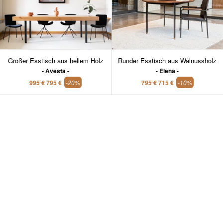
Großer Esstisch aus hellem Holz
Runder Esstisch aus Walnussholz
Avesta
Elena
995 €
795 €
-20%
795 €
715 €
-10%