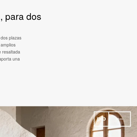
, para dos
 dos plazas
 amplios
e resaltada
 aporta una