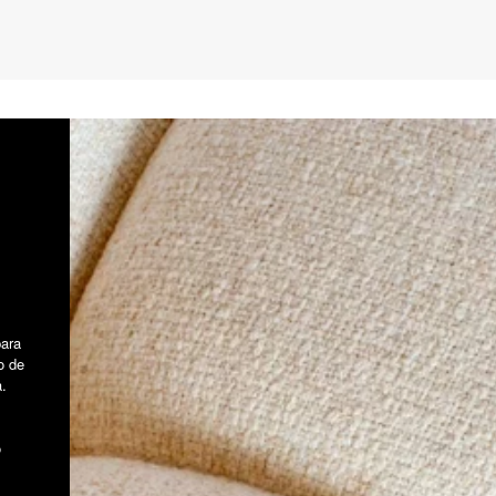
para
o de
.
o