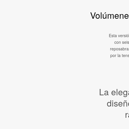
Volúmenes
Esta versi
con sei
reposabraz
por la ten
La eleg
diseñ
r