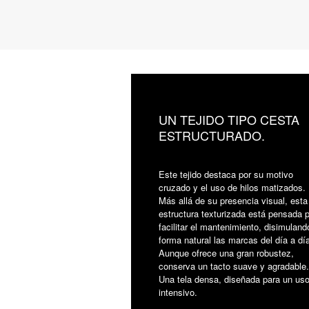
UN TEJIDO TIPO CESTA
ESTRUCTURADO.
Este tejido destaca por su motivo
cruzado y el uso de hilos matizados.
Más allá de su presencia visual, esta
estructura texturizada está pensada 
facilitar el mantenimiento, disimuland
forma natural las marcas del día a día
Aunque ofrece una gran robustez,
conserva un tacto suave y agradable.
Una tela densa, diseñada para un us
intensivo.