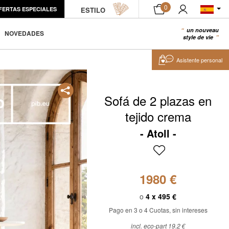
0
FERTAS ESPECIALES
MUESTRA DE PRODUCTO
ESTILO
AÑADIR A LA CESTA
un nouveau
0
NOVEDADES
style de vie
Asistente personal
Sofá de 2 plazas en
tejido crema
Atoll
1980 €
o
4 x
495 €
Pago en 3 o 4 Cuotas, sin intereses
incl. eco-part 19.2 €