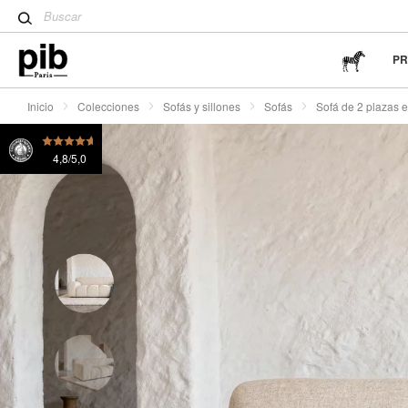
Tulpentisch: ein moderner De
Sofá de 2 plazas en tejido crema Atoll
1980 €
o 4x
Wabi-Sabi: el arte de encontr
sencillez
P
Inicio
Colecciones
Sofás y sillones
Sofás
Sofá de 2 plazas e
4,8/5,0