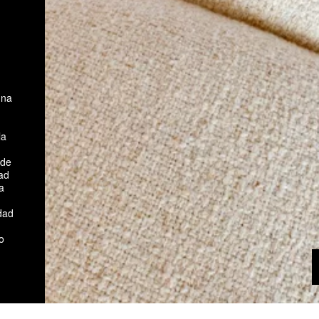
una
la
 de
ad
a
dad
o