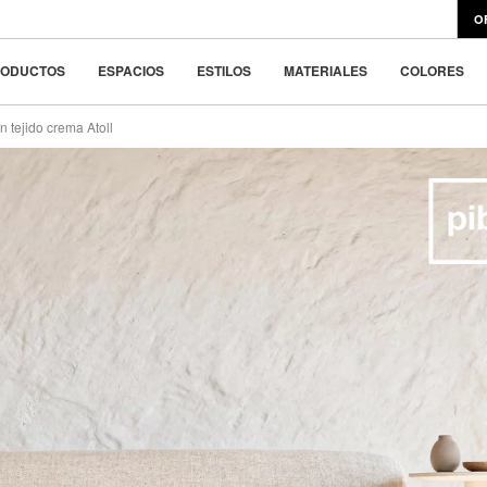
signklassiker
495 €
O
ar la belleza en la
RODUCTOS
ESPACIOS
ESTILOS
MATERIALES
COLORES
n tejido crema Atoll