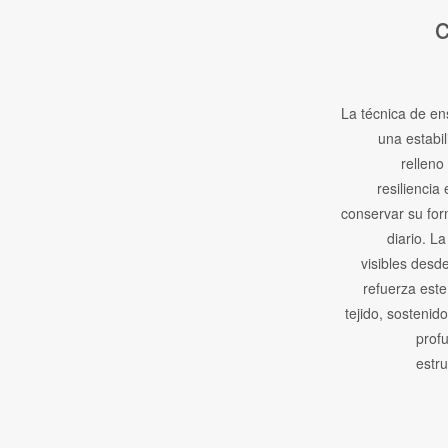
La técnica de en
una estabil
relleno
resiliencia
conservar su for
diario. L
visibles desde
refuerza est
tejido, sostenido
prof
estru