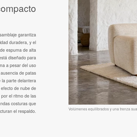
compacto
samblaje garantiza
idad duradera, y el
 de espuma de alta
 está diseñado para
ma a pesar del uso
a ausencia de patas
 la parte delantera
e efecto de nube de
 por el ritmo de las
undas costuras que
Volúmenes equilibrados y una trenza sua
cturan el respaldo.