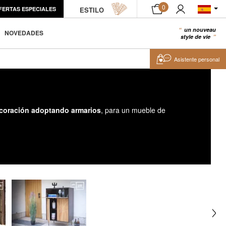
0
FERTAS ESPECIALES
ESTILO
un nouveau
0
NOVEDADES
style de vie
Asistente personal
ecoración adoptando armarios
, para un mueble de