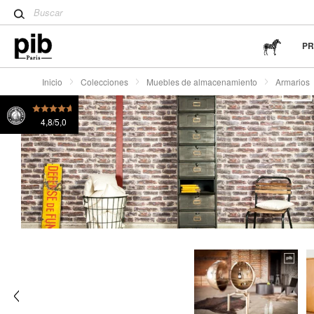
Tulpentisch: ein moderner De
Wabi-Sabi: el arte de encontr
sencillez
P
Inicio
Colecciones
Muebles de almacenamiento
Armarios
4,8/5,0