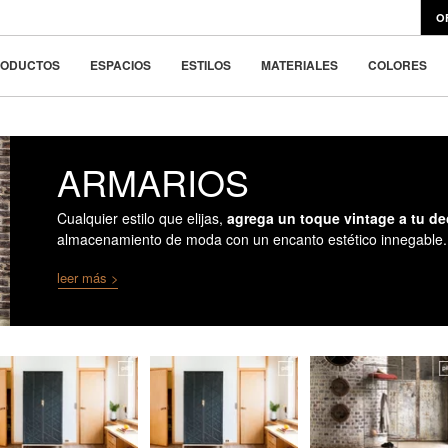
signklassiker
O
ar la belleza en la
RODUCTOS
ESPACIOS
ESTILOS
MATERIALES
COLORES
ARMARIOS
Cualquier estilo que elijas,
agrega un toque vintage a tu d
almacenamiento de moda con un encanto estético innegable.
leer más >