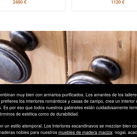
2480 €
1120 €
mbinan muy bien con armarios purificados. Los amantes de los talle
i prefieres los interiores románticos y casas de campo, crea un interior
s. Es por eso que todos nuestros gabinetes están cuidadosamente termi
 términos de estética como de durabilidad.
con un estilo atemporal. Los interiores escandinavos se mezclan bien 
s maderas nobles para nuestros
muebles de madera maciza
: nogal, aca