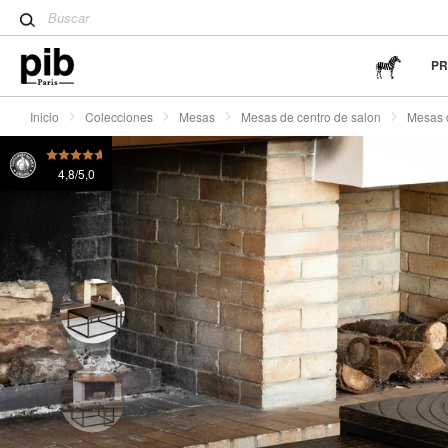
Tulpentisch: ein moderner De
Mesas de café de madera encajables Trieux Et Jaudy
Wabi-Sabi: el arte de encontr
sencillez
P
Inicio
Colecciones
Mesas
Mesas de centro de salon
Mesas d
4,8/5,0