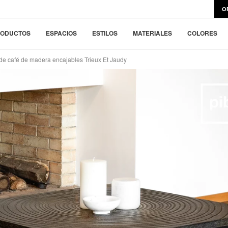
signklassiker
995 €
o 4x
248.8 €
O
ar la belleza en la
RODUCTOS
ESPACIOS
ESTILOS
MATERIALES
COLORES
e café de madera encajables Trieux Et Jaudy