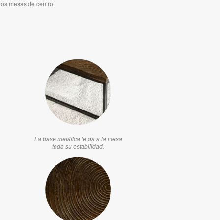
dos mesas de centro.
La base metálica le da a la mesa
toda su estabilidad.