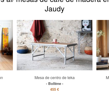
Jaudy
ón
Mesa de centro de teka
M
Bollène
455 €