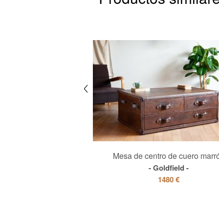
evable de madera oscura
Mesa de centro de cuero marr
Aurora
Goldfield
880 €
1480 €