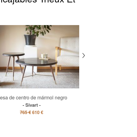
esa de centro de mármol negro
Mesa de café de 
Sivart
Trivis
765 €
610 €
595 €