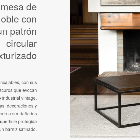
 mesa de
doble con
un patrón
circular
xturizado
ncajables, con sus
oscuros que evocan
o industrial vintage,
as, decoraciones y
iedo a ser dañados
uperficie protegida
un barniz satinado.