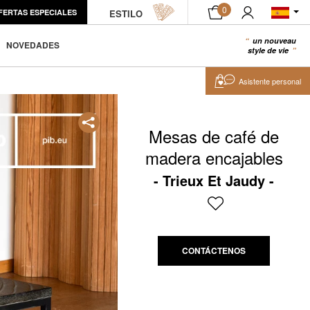
0
FERTAS ESPECIALES
ESTILO
un nouveau
0
NOVEDADES
style de vie
Asistente personal
Mesas de café de
madera encajables
Trieux Et Jaudy
CONTÁCTENOS