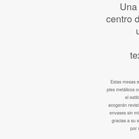
Una
centro 
te
Estas mesas e
pies metálicos 
el estil
acogerán revist
envases sin m
gracias a su s
por 