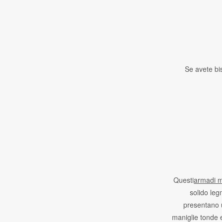
Se avete bis
Questi
armadi 
solido leg
presentano 
maniglie tonde e