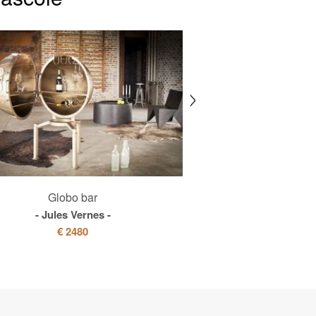
Globo bar
Buffet alto in leg
Jules Vernes
Pillar
€ 2480
€ 895