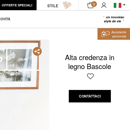
0
OFFERTE SPECIALI
STILE
un nouveau
0
OVITÀ
style de vie
Assistente
personale
Alta credenza in
legno Bascole
CONTATTACI