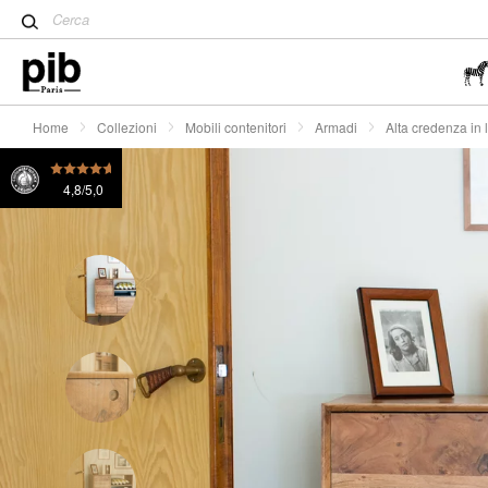
Tavolo Tulip: un classico de
Alta credenza in legno Bascole
€ 780
o 4x
€ 195
Wabi-Sabi: l'arte di trovare la
semplicità
Home
Collezioni
Mobili contenitori
Armadi
Alta credenza in
4,8/5,0