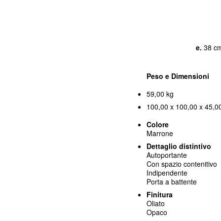
d.
20 cm
e.
38 c
Peso e Dimensioni
59,00 kg
100,00 x 100,00 x 45,00
Colore
Marrone
Dettaglio distintivo
Autoportante
Con spazio contenitivo
Indipendente
Porta a battente
Finitura
Oliato
Opaco