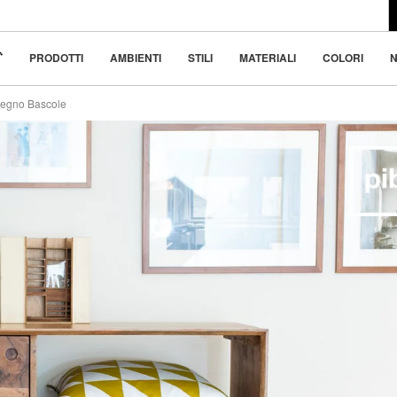
l design moderno
 bellezza nella
PRODOTTI
AMBIENTI
STILI
MATERIALI
COLORI
N
 legno Bascole