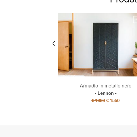
e in vetro e rovere
Armadio in metallo nero
phelia
Lennon
€ 495
€ 1980
€ 1550