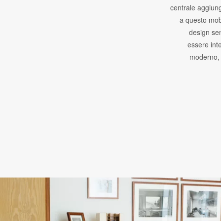
centrale aggiung
a questo mobil
design se
essere int
moderno, 