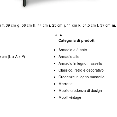
m
f.
39 cm
g.
56 cm
h.
44 cm
i.
25 cm
j.
11 cm
k.
54.5 cm
l.
37 cm
m.
Categoria di prodotti
Armadio a 3 ante
 cm (L x A x P)
Armadio alto
Armadio in legno massello
Classico, retrò e decorativo
Credenze in legno massello
Marrone
Mobile credenza di design
Mobili vintage