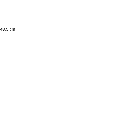
48.5 cm
a.
100 c