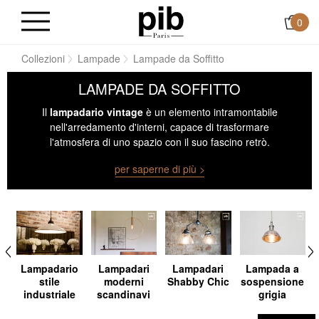
0
me
Collezioni
Lampade
Lampade da Soffitto
LAMPADE DA SOFFITTO
Il
lampadario vintage
è un elemento intramontabile
nell'arredamento d'interni, capace di trasformare
l'atmosfera di uno spazio con il suo fascino retrò.
Caratterizzato da dettagli finemente lavorati e design che
per saperne di più >
richiamano epoche passate, un lampadario vintage
aggiunge un tocco di eleganza e personalità a qualsiasi
stanza. La sua presenza crea un ponte tra il passato e il
presente, aggiungendo un elemento di nostalgia e stile
senza tempo all'ambiente circostante.
i
Lampadario
Lampadari
Lampadari
Lampada a
stile
moderni
Shabby Chic
sospensione
industriale
scandinavi
grigia