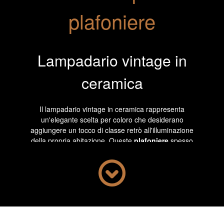
plafoniere
Lampadario vintage in
ceramica
Il lampadario vintage in ceramica rappresenta
un'elegante scelta per coloro che desiderano
aggiungere un tocco di classe retrò all'illuminazione
della propria abitazione. Queste
plafoniere
spesso
presentano decorazioni artistiche e dettagli raffinati che
richiamano lo stile delle epoche passate. La versatilità
della ceramica come materiale permette di creare
lampadari
con varie forme e motivi, offrendo una
gamma diversificata di opzioni per gli amanti dell'arte e
dell'estetica vintage.
I
lampadari vintage in ceramica
possono essere