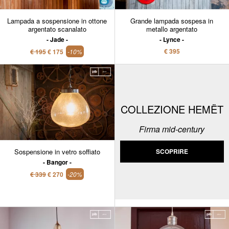
Lampada a sospensione in ottone
Grande lampada sospesa in
argentato scanalato
metallo argentato
Jade
Lynce
€ 395
€ 195
€ 175
-10%
COLLEZIONE HEMËT
Firma mid-century
Sospensione in vetro soffiato
SCOPRIRE
Bangor
€ 339
€ 270
-20%