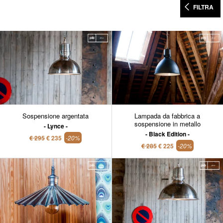
FILTRA
Sospensione argentata
Lampada da fabbrica a
sospensione in metallo
Lynce
Black Edition
€ 295
€ 235
-20%
€ 285
€ 225
-20%