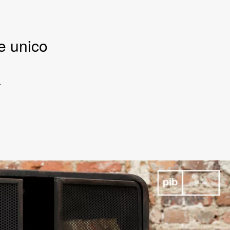
e unico
.