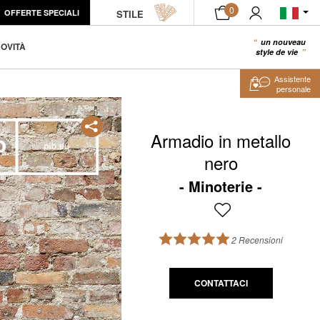
0
OFFERTE SPECIALI
STILE
un nouveau
0
OVITÀ
style de vie
Assistente
personale
Armadio in metallo
nero
Minoterie
2 Recensioni
CONTATTACI