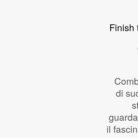
Finish
Comb
di su
s
guarda
il fasci