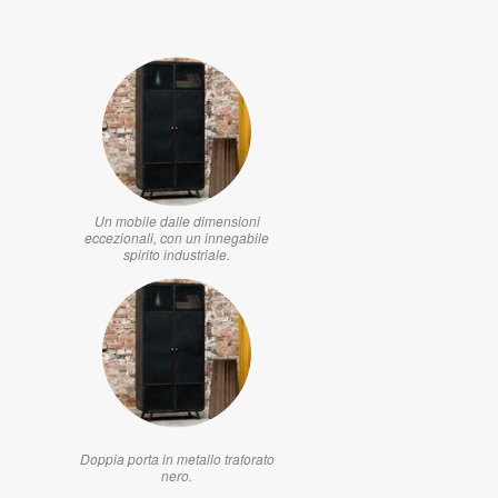
Un mobile dalle dimensioni
eccezionali, con un innegabile
spirito industriale.
Doppia porta in metallo traforato
nero.