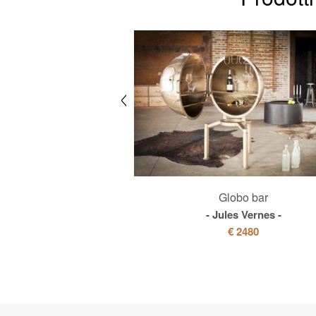
 metallo a 8 ante
Globo bar
Boston
Jules Vernes
€ 780
€ 2480