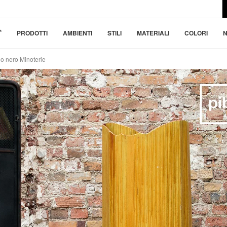
l design moderno
5
 bellezza nella
PRODOTTI
AMBIENTI
STILI
MATERIALI
COLORI
N
lo nero Minoterie