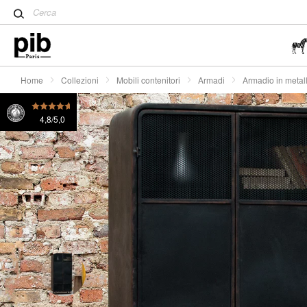
Tavolo Tulip: un classico de
Armadio in metallo nero Minoterie
€ 860
o 4x
€ 21
Wabi-Sabi: l'arte di trovare la
semplicità
Home
Collezioni
Mobili contenitori
Armadi
Armadio in metal
4,8/5,0