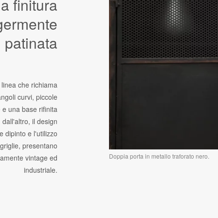
a finitura
germente
patinata
 linea che richiama
ngoli curvi, piccole
 e una base rifinita
all'altro, il design
dipinto e l'utilizzo
 griglie, presentano
Doppia porta in metallo traforato nero.
ramente vintage ed
industriale.