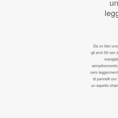
un
leg
Da un lato una
gli anni 50 con a
maniglie
semplicemente; d
nero leggermente 
di pannelli con
un aspetto chia