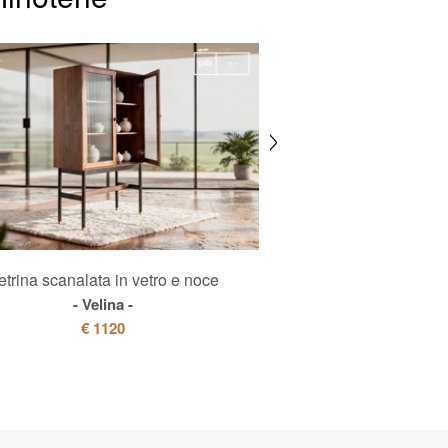
etrina scanalata in vetro e noce
Armadio in me
Velina
Lenno
€ 1120
€ 1980
€ 