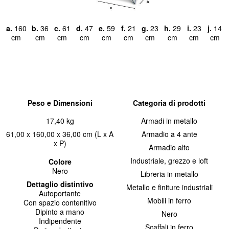
a.
160
b.
36
c.
61
d.
47
e.
59
f.
21
g.
23
h.
29
i.
23
j.
14
cm
cm
cm
cm
cm
cm
cm
cm
cm
cm
Peso e Dimensioni
Categoria di prodotti
17,40 kg
Armadi in metallo
61,00 x 160,00 x 36,00 cm (L x A
Armadio a 4 ante
x P)
Armadio alto
Industriale, grezzo e loft
Colore
Nero
Libreria in metallo
Dettaglio distintivo
Metallo e finiture industriali
Autoportante
Mobili in ferro
Con spazio contenitivo
Dipinto a mano
Nero
Indipendente
Scaffali in ferro