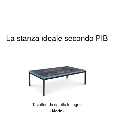
o
mo
e
La stanza ideale secondo PIB
Tavolino da salotto in legno
Moriz