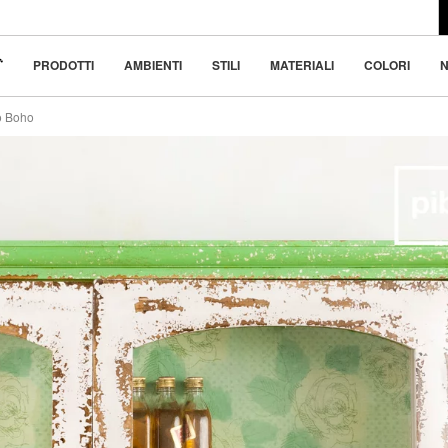
l design moderno
 bellezza nella
PRODOTTI
AMBIENTI
STILI
MATERIALI
COLORI
N
o Boho