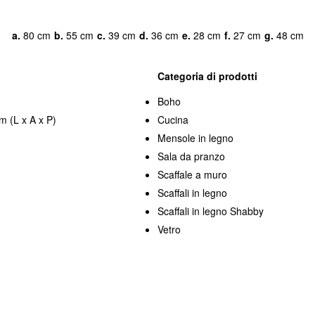
a.
80 cm
b.
55 cm
c.
39 cm
d.
36 cm
e.
28 cm
f.
27 cm
g.
48 cm
Categoria di prodotti
Boho
m (L x A x P)
Cucina
Mensole in legno
Sala da pranzo
Scaffale a muro
Scaffali in legno
Scaffali in legno Shabby
Vetro