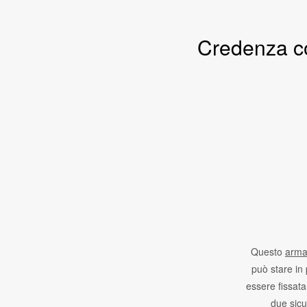
Credenza co
Questo
arma
può stare in 
essere fissat
due sicu