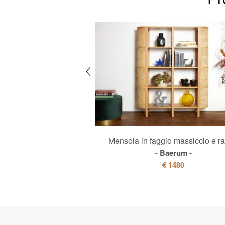
volino in olmo
Mensola in faggio massiccio e ra
incoln
Baerum
985
€ 785
€ 1480