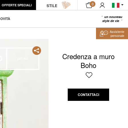
0
OFFERTE SPECIALI
STILE
un nouveau
0
OVITÀ
style de vie
Assistente
personale
Credenza a muro
Boho
CONTATTACI