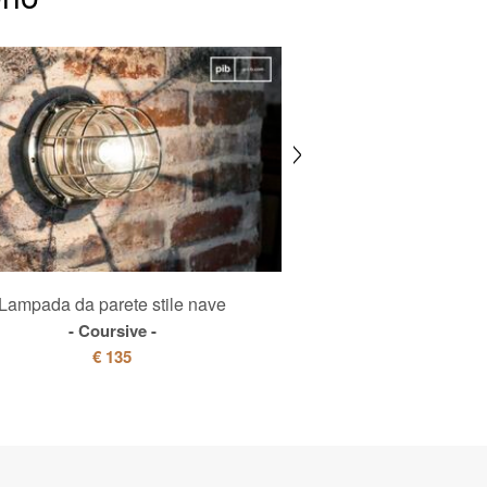
Lampada da parete stile nave
Tavolo alto in le
Coursive
Welling
€ 135
€ 645
€ 