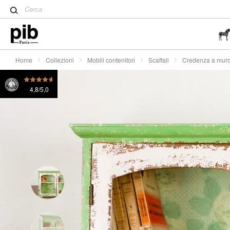
Tavolo Tulip: un classico de
Credenza a muro Boho
€ 255
o 4x
€ 63.8
Wabi-Sabi: l'arte di trovare la
semplicità
Home
Collezioni
Mobili contenitori
Scaffali
Credenza a mur
4,8/5,0