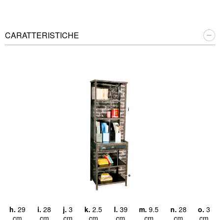
CARATTERISTICHE
cm
h.
29
i.
28
j.
3
k.
2.5
l.
39
m.
9.5
n.
28
o.
3
a
cm
cm
cm
cm
cm
cm
cm
cm