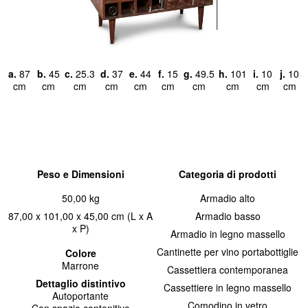
a.
87
b.
45
c.
25.3
d.
37
e.
44
f.
15
g.
49.5
h.
101
i.
10
j.
10
cm
cm
cm
cm
cm
cm
cm
cm
cm
cm
Peso e Dimensioni
Categoria di prodotti
50,00 kg
Armadio alto
87,00 x 101,00 x 45,00 cm (L x A
Armadio basso
x P)
Armadio in legno massello
Cantinette per vino portabottiglie
Colore
Marrone
Cassettiera contemporanea
Dettaglio distintivo
Cassettiere in legno massello
Autoportante
Comodino in vetro