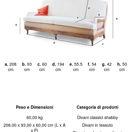
a.
208
b.
93
c.
60
d.
194
e.
55.5
f.
54
g.
42
h.
50
cm
cm
cm
cm
cm
cm
cm
cm
Peso e Dimensioni
Categoria di prodotti
60,00 kg
Divani classici shabby
208,00 x 93,00 x 60,00 cm (L x A
Divani in tessuto
x P)