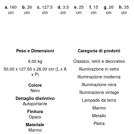
a.
160
b.
26
c.
127.5
d.
3.5
e.
25
f.
15
g.
26
h.
35
cm
cm
cm
cm
cm
cm
cm
cm
Peso e Dimensioni
Categoria di prodotti
8,00 kg
Classico, retrò e decorativo
50,00 x 127,50 x 26,00 cm (L x A
Illuminazione in vetro
x P)
Illuminazione moderna
Illuminazione nera
Colore
Nero
Illuminazione vintage
Dettaglio distintivo
Lampade da terra
Autoportante
Marmo
Finitura
Metallo
Opaco
Pietra
Materiale
Marmo