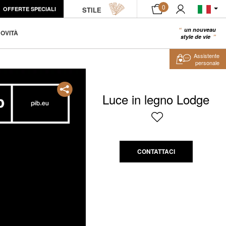
0
OFFERTE SPECIALI
STILE
un nouveau
0
OVITÀ
style de vie
Assistente
personale
Luce in legno Lodge
CONTATTACI