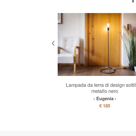
sti in pelle grigia
Lampada da terra di design sottil
metallo nero
Hamar
Eugenia
180
€ 2500
€ 185