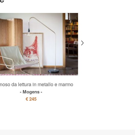
noso da lettura in metallo e marmo
Mobile d'ingresso 
Mogens
Neutr
€ 245
€ 1180
€ 