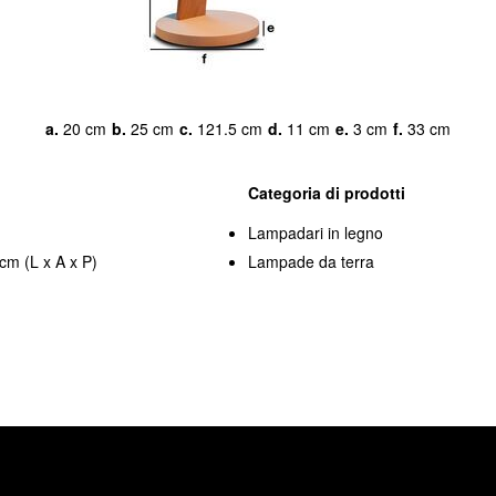
a.
20 cm
b.
25 cm
c.
121.5 cm
d.
11 cm
e.
3 cm
f.
33 cm
Categoria di prodotti
Lampadari in legno
cm (L x A x P)
Lampade da terra