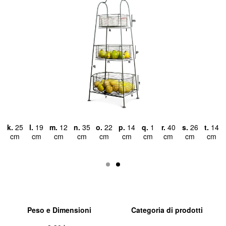
9
k.
25
l.
19
m.
12
n.
35
o.
22
p.
14
q.
1
r.
40
s.
26
t.
14
a
m
cm
cm
cm
cm
cm
cm
cm
cm
cm
cm
Peso e Dimensioni
Categoria di prodotti