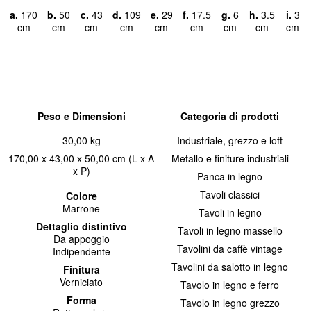
a.
170
b.
50
c.
43
d.
109
e.
29
f.
17.5
g.
6
h.
3.5
i.
3
cm
cm
cm
cm
cm
cm
cm
cm
cm
Peso e Dimensioni
Categoria di prodotti
30,00 kg
Industriale, grezzo e loft
170,00 x 43,00 x 50,00 cm (L x A
Metallo e finiture industriali
x P)
Panca in legno
Tavoli classici
Colore
Marrone
Tavoli in legno
Dettaglio distintivo
Tavoli in legno massello
Da appoggio
Tavolini da caffè vintage
Indipendente
Tavolini da salotto in legno
Finitura
Verniciato
Tavolo in legno e ferro
Forma
Tavolo in legno grezzo