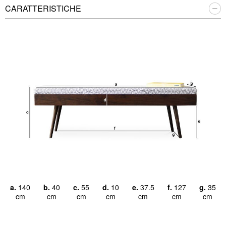
CARATTERISTICHE
a.
140
b.
40
c.
55
d.
10
e.
37.5
f.
127
g.
35
cm
cm
cm
cm
cm
cm
cm