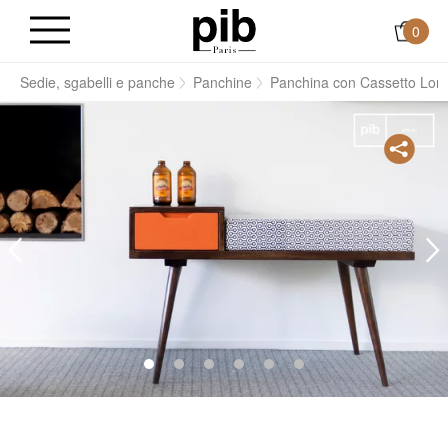
0
i
Sedie, sgabelli e panche
Panchine
Panchina con Cassetto Lon