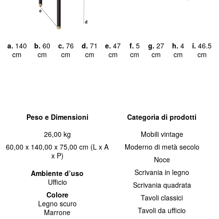
a.
140
b.
60
c.
76
d.
71
e.
47
f.
5
g.
27
h.
4
i.
46.5
cm
cm
cm
cm
cm
cm
cm
cm
cm
Peso e Dimensioni
Categoria di prodotti
26,00 kg
Mobili vintage
60,00 x 140,00 x 75,00 cm (L x A
Moderno di metà secolo
x P)
Noce
Scrivania in legno
Ambiente d’uso
Ufficio
Scrivania quadrata
Colore
Tavoli classici
Legno scuro
Tavoli da ufficio
Marrone