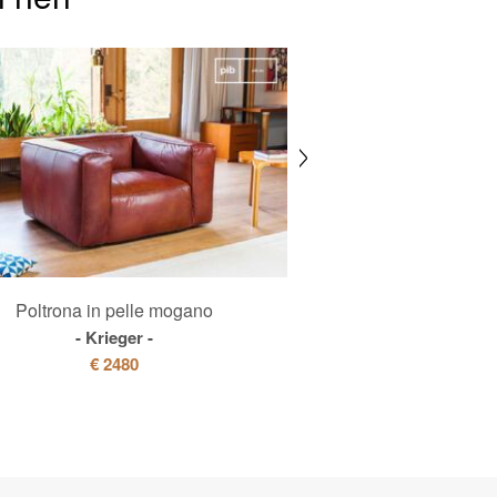
Poltrona in pelle mogano
Divano a 3 post
Krieger
Atsulli
€ 2480
€ 438