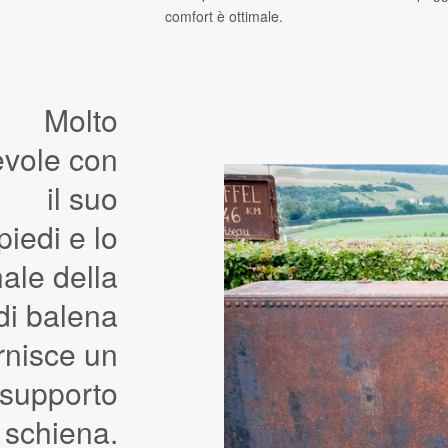
comfort è ottimale.
Molto
evole con
il suo
iedi e lo
ale della
di balena
rnisce un
supporto
 schiena.