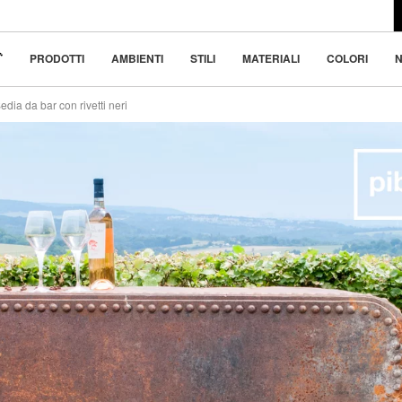
l design moderno
 bellezza nella
PRODOTTI
AMBIENTI
STILI
MATERIALI
COLORI
N
edia da bar con rivetti neri