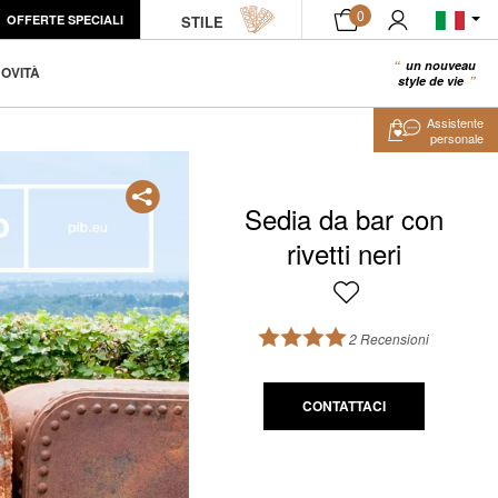
0
OFFERTE SPECIALI
STILE
un nouveau
0
OVITÀ
style de vie
Assistente
personale
Sedia da bar con
rivetti neri
2 Recensioni
CONTATTACI