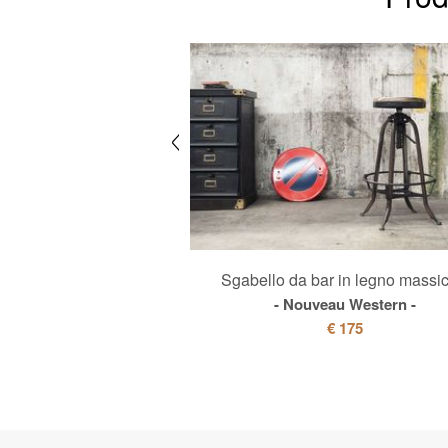
con finitura naturale
Sgabello da bar in legno massic
mpelune
Nouveau Western
€ 125
€ 175