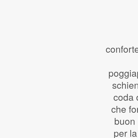
confort
poggiap
schien
coda 
che fo
buon 
per la