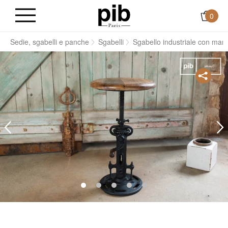
0
i
Sedie, sgabelli e panche
Sgabelli
Sgabello industriale con man