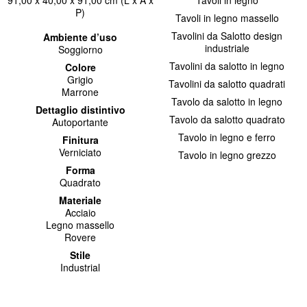
91,00 x 40,00 x 91,00 cm (L x A x
Tavoli in legno
P)
Tavoli in legno massello
Tavolini da Salotto design
Ambiente d’uso
industriale
Soggiorno
Tavolini da salotto in legno
Colore
Grigio
Tavolini da salotto quadrati
Marrone
Tavolo da salotto in legno
Dettaglio distintivo
Tavolo da salotto quadrato
Autoportante
Tavolo in legno e ferro
Finitura
Verniciato
Tavolo in legno grezzo
Forma
Quadrato
Materiale
Acciaio
Legno massello
Rovere
Stile
Industrial