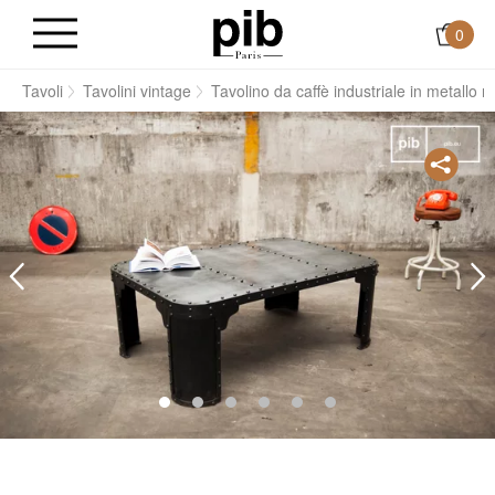
0
i
Tavoli
Tavolini vintage
Tavolino da caffè industriale in metallo n