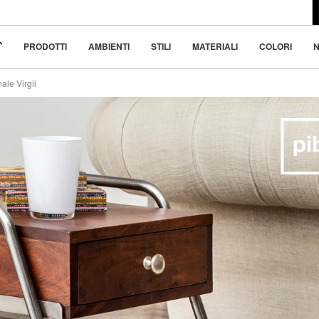
l design moderno
 bellezza nella
PRODOTTI
AMBIENTI
STILI
MATERIALI
COLORI
N
ale Virgil