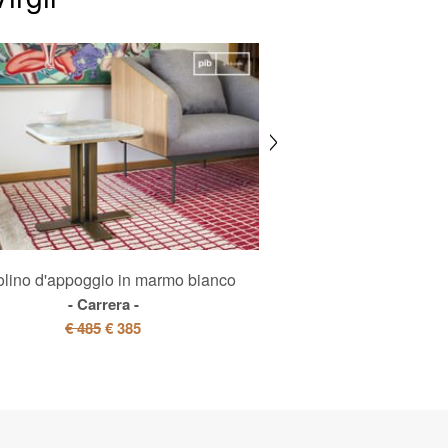
olino d'appoggio in marmo bianco
Tavolo trasportabil
Carrera
Xylèm
€ 485
€ 385
€ 295