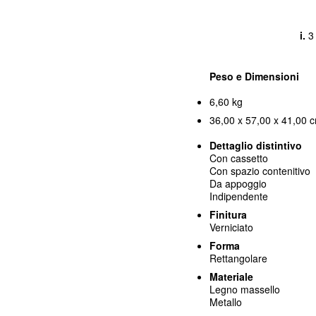
13 cm
g.
39 cm
h.
39 cm
i.
3
Peso e Dimensioni
6,60 kg
36,00 x 57,00 x 41,00 c
Dettaglio distintivo
Con cassetto
Con spazio contenitivo
Da appoggio
Indipendente
Finitura
Verniciato
Forma
Rettangolare
Materiale
Legno massello
Metallo