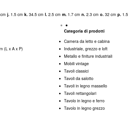
 cm
j.
1.5 cm
k.
34.5 cm
l.
2.5 cm
m.
1.7 cm
n.
2.3 cm
o.
32 cm
p.
1.5
Categoria di prodotti
Camera da letto e cabina
m (L x A x P)
Industriale, grezzo e loft
Metallo e finiture industriali
Mobili vintage
Tavoli classici
Tavoli da salotto
Tavoli in legno massello
Tavoli rettangolari
Tavolo in legno e ferro
Tavolo in legno grezzo