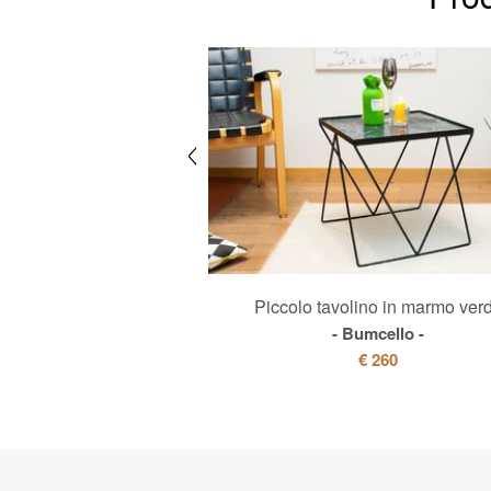
te regolabile in ottone
Piccolo tavolino in marmo ver
oaillier
Bumcello
€ 119
€ 260