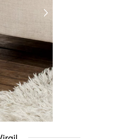
irgil