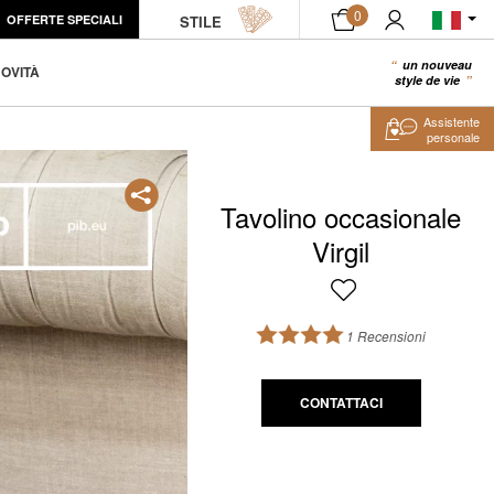
0
OFFERTE SPECIALI
STILE
un nouveau
0
OVITÀ
style de vie
Assistente
personale
Tavolino occasionale
Virgil
1 Recensioni
CONTATTACI