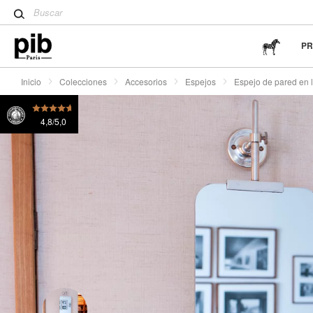
Tulpentisch: ein moderner De
Espejo de pared en latón giratorio Robin
195 €
o 4x
Wabi-Sabi: el arte de encontr
sencillez
P
Inicio
Colecciones
Accesorios
Espejos
Espejo de pared en l
4,8/5,0