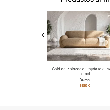
o macizo y tela verde
Sofá de 2 plazas en tejido textur
camel
Eon
Yuma
595 €
1980 €