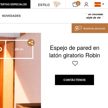
0
FERTAS ESPECIALES
ESTILO
un nouveau
0
NOVEDADES
style de vie
Asistente personal
Espejo de pared en
latón giratorio Robin
CONTÁCTENOS