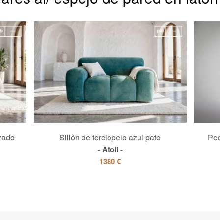
izado
Sillón de terciopelo azul pato
Peq
Atoll
1380 €