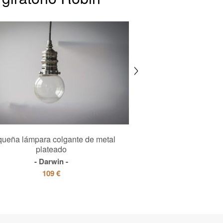
ueña lámpara colgante de metal
Sillón de fresno maciz
plateado
Nodi
Darwin
629 €
109 €