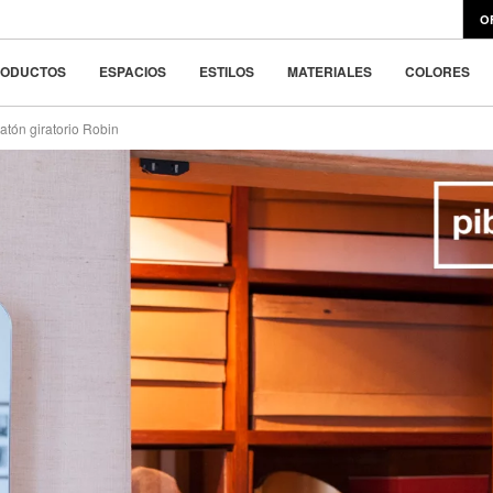
signklassiker
48.8 €
O
ar la belleza en la
RODUCTOS
ESPACIOS
ESTILOS
MATERIALES
COLORES
atón giratorio Robin