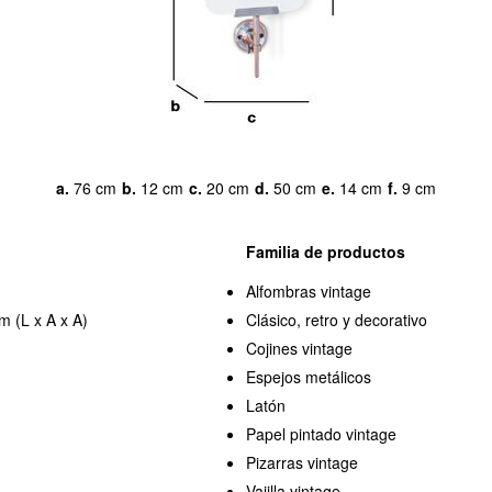
a.
76 cm
b.
12 cm
c.
20 cm
d.
50 cm
e.
14 cm
f.
9 cm
Familia de productos
Alfombras vintage
m (L x A x A)
Clásico, retro y decorativo
Cojines vintage
Espejos metálicos
Latón
Papel pintado vintage
Pizarras vintage
Vajilla vintage