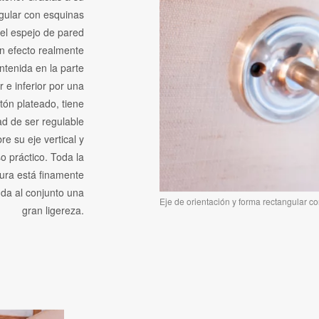
gular con esquinas
el espejo de pared
n efecto realmente
ntenida en la parte
r e inferior por una
atón plateado, tiene
dad de ser regulable
re su eje vertical y
o práctico. Toda la
tura está finamente
 da al conjunto una
Eje de orientación y forma rectangular c
gran ligereza.