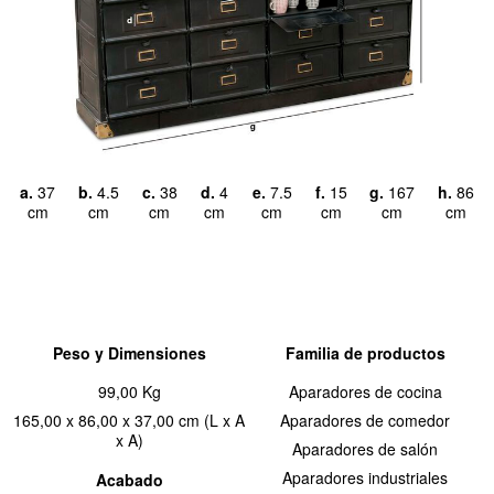
a.
37
b.
4.5
c.
38
d.
4
e.
7.5
f.
15
g.
167
h.
86
cm
cm
cm
cm
cm
cm
cm
cm
Peso y Dimensiones
Familia de productos
99,00 Kg
Aparadores de cocina
165,00 x 86,00 x 37,00 cm (L x A
Aparadores de comedor
x A)
Aparadores de salón
Aparadores industriales
Acabado