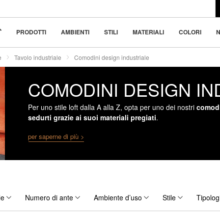
l design moderno
 bellezza nella
PRODOTTI
AMBIENTI
STILI
MATERIALI
COLORI
N
e
Tavolo industriale
Comodini design industriale
COMODINI DESIGN IN
Per uno stile loft dalla A alla Z, opta per uno dei nostri
comodin
sedurti grazie ai suoi materiali pregiati
.
per saperne di più >
le
Numero di ante
Ambiente d’uso
Stile
Tipolog