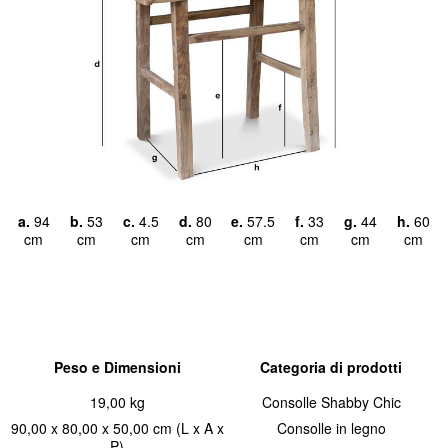
a.
94
b.
53
c.
4.5
d.
80
e.
57.5
f.
33
g.
44
h.
60
cm
cm
cm
cm
cm
cm
cm
cm
Peso e Dimensioni
Categoria di prodotti
19,00 kg
Consolle Shabby Chic
90,00 x 80,00 x 50,00 cm (L x A x
Consolle in legno
P)