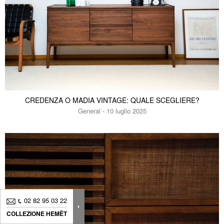
CREDENZA O MADIA VINTAGE: QUALE SCEGLIERE?
General - 10 luglio 2025
02 82 95 03 22
02 82 95 03 22
COLLEZIONE HEMËT
COLLEZIONE HEMËT