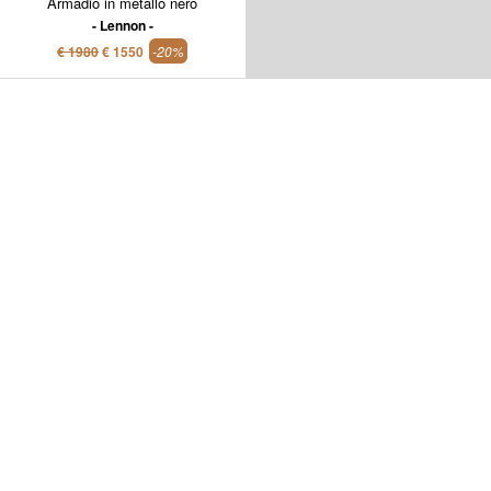
Armadio in metallo nero
Lennon
€ 1980
€ 1550
-20%