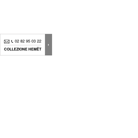
02 82 95 03 22
COLLEZIONE HEMËT
Novità, consigli.. Iscriviti alla
nostra newsletter
per
seguire
tutte le nostre news