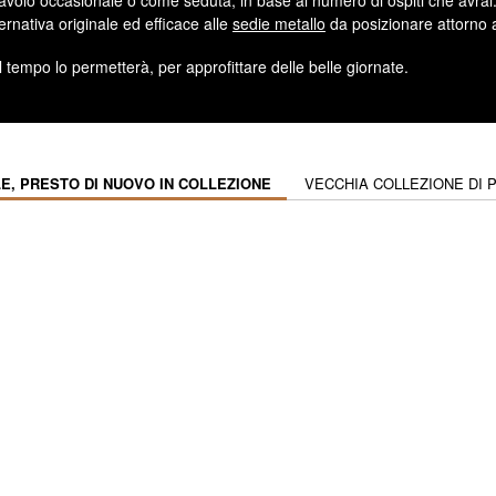
avolo occasionale o come seduta, in base al numero di ospiti che avrai. 
ernativa originale ed efficace alle
sedie metallo
da posizionare attorno 
il tempo lo permetterà, per approfittare delle belle giornate.
E, PRESTO DI NUOVO IN COLLEZIONE
VECCHIA COLLEZIONE DI 