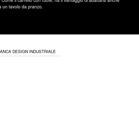
Come il carrello con ruote, ha il vantaggio di adattarsi anche
a un tavolo da pranzo.
PANCA DESIGN INDUSTRIALE