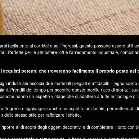
si facilmente ai corridoi e agli ingressi, queste possono essere utili an
tori. Perfette per le atmosfere loft e l'arredamento industriale, combina
i acquisti perenni che troveranno facilmente il proprio posto nel 
esign industriale associa due materiali pregiati e affidabili: il legno soli
giani. Prenditi del tempo per scoprire questo mobile ricco di storia: i suo
re panche hanno un aspetto vintage che si adatterà a tutte le tipologie di 
all'ingresso: aggiungerà anche un aspetto funzionale, permettendoti di
dello stesso stile per rafforzare l'effetto.
riporre al di sopra degli oggetti decorativi e di completare il tutto con d