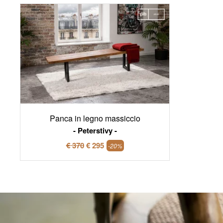
Panca in legno massiccio
Peterstivy
€ 370
€ 295
-20%