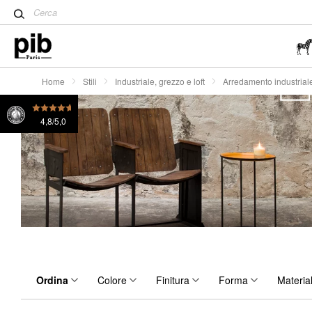
Tavolo Tulip: un classico de
Wabi-Sabi: l'arte di trovare la
semplicità
Home
Stili
Industriale, grezzo e loft
Arredamento industrial
4,8/5,0
Ordina
Colore
Finitura
Forma
Materia