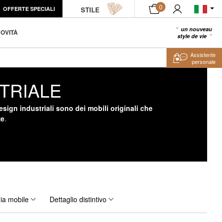
0
OFFERTE SPECIALI
STILE
un nouveau
0
OVITÀ
style de vie
Assistente
personale
TRIALE
esign industriali sono dei mobili originali che
ze
.
ia mobile
Dettaglio distintivo