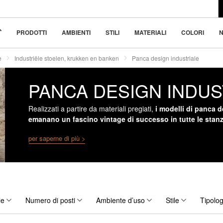
l design moderno
 bellezza nella
PRODOTTI
AMBIENTI
STILI
MATERIALI
COLORI
N
e
Industriële stoelen, krukken en banken
Panca design industriale
PANCA DESIGN INDUS
Realizzati a partire da materiali pregiati,
i modelli di panca d
emanano un fascino vintage di successo in tutte le stan
per saperne di più >
le
Numero di posti
Ambiente d’uso
Stile
Tipolog