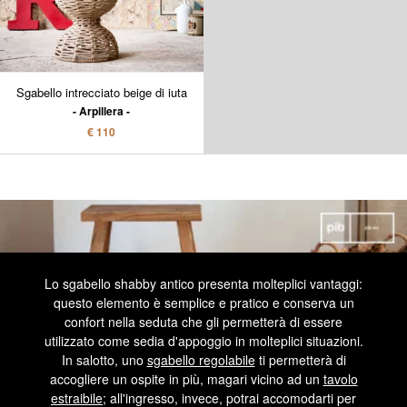
Sgabello intrecciato beige di iuta
Arpillera
€ 110
Lo sgabello shabby antico presenta molteplici vantaggi:
questo elemento è semplice e pratico e conserva un
confort nella seduta che gli permetterà di essere
utilizzato come sedia d'appoggio in molteplici situazioni.
In salotto, uno
sgabello regolabile
ti permetterà di
accogliere un ospite in più, magari vicino ad un
tavolo
estraibile
; all'ingresso, invece, potrai accomodarti per