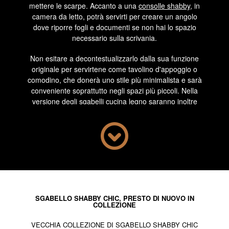
mettere le scarpe. Accanto a una
consolle shabby
, in
camera da letto, potrà servirti per creare un angolo
dove riporre fogli e documenti se non hai lo spazio
necessario sulla scrivania.
Non esitare a decontestualizzarlo dalla sua funzione
originale per servirtene come tavolino d'appoggio o
comodino, che donerà uno stile più minimalista e sarà
conveniente soprattutto negli spazi più piccoli. Nella
versione degli
sgabelli cucina legno
saranno inoltre
perfetti di fronte ad un bancone.
Il legno solido permette di garantire anche un'ottima
solidità e uno stile senza tempo: questo materiale non è
soggetto alle mode, e garantisce dunque un acquisto
duraturo che si adatterà a tutte le situazioni e a tutte le
evoluzioni del tuo arredamento.
In questa categoria, oltre allo sgabello shabby, troverai
SGABELLO SHABBY CHIC, PRESTO DI NUOVO IN
COLLEZIONE
anche dei pouf, ottimi complementi per un arredamento
vintage. Ti permetteranno di accogliere al meglio gli
VECCHIA COLLEZIONE DI SGABELLO SHABBY CHIC
ospiti, ma mostreranno anche la loro utilità accanto a