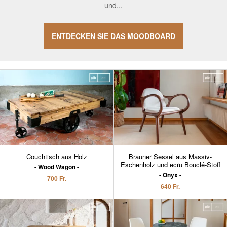
und...
ENTDECKEN SIE DAS MOODBOARD
Couchtisch aus Holz
Brauner Sessel aus Massiv-
Eschenholz und ecru Bouclé-Stoff
Wood Wagon
Onyx
700 Fr.
640 Fr.