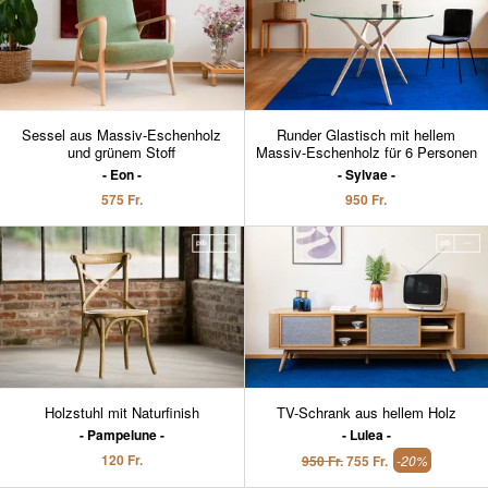
Sessel aus Massiv-Eschenholz
Runder Glastisch mit hellem
und grünem Stoff
Massiv-Eschenholz für 6 Personen
Eon
Sylvae
575 Fr.
950 Fr.
Holzstuhl mit Naturfinish
TV-Schrank aus hellem Holz
Pampelune
Lulea
120 Fr.
950 Fr.
755 Fr.
-20%