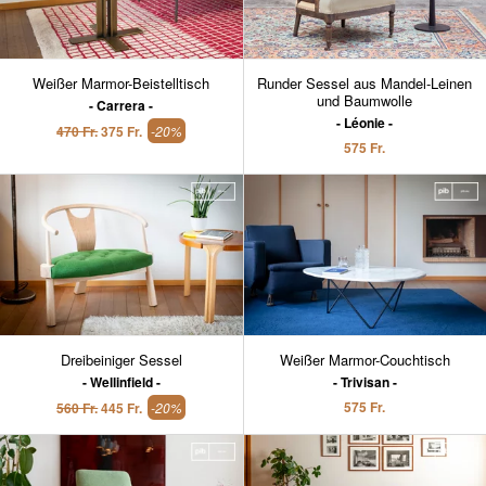
Weißer Marmor-Beistelltisch
Runder Sessel aus Mandel-Leinen
und Baumwolle
Carrera
Léonie
470 Fr.
375 Fr.
-20%
575 Fr.
Dreibeiniger Sessel
Weißer Marmor-Couchtisch
Wellinfield
Trivisan
575 Fr.
560 Fr.
445 Fr.
-20%