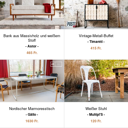
Bank aus Massivholz und weißem
Vintage-Metall-Buffet
Stoff
Timantti
Astor
415 Fr.
465 Fr.
Nordischer Marmoresstisch
Weißer Stuhl
Gällo
Multipl'S
1630 Fr.
120 Fr.