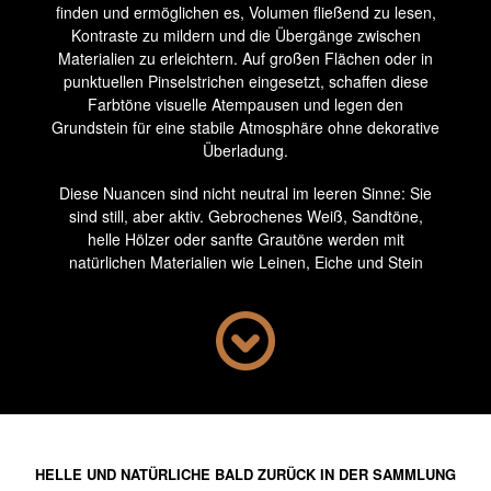
finden und ermöglichen es, Volumen fließend zu lesen,
Kontraste zu mildern und die Übergänge zwischen
Materialien zu erleichtern. Auf großen Flächen oder in
punktuellen Pinselstrichen eingesetzt, schaffen diese
Farbtöne visuelle Atempausen und legen den
Grundstein für eine stabile Atmosphäre ohne dekorative
Überladung.
Diese Nuancen sind nicht neutral im leeren Sinne: Sie
sind still, aber aktiv. Gebrochenes Weiß, Sandtöne,
helle Hölzer oder sanfte Grautöne werden mit
natürlichen Materialien wie Leinen, Eiche und Stein
kombiniert, um eine kohärente, nicht übertriebene
Sprache der Inneneinrichtung aufzubauen. Dieser
chromatische Ansatz ermöglicht es auch, markantere
Objekte aufzunehmen, ohne einen Bruch zu schaffen.
Es ist ein Hintergrund, aber ein durchdachter
Hintergrund, der Raum für Nutzung und Entwicklung
lässt.
Die Wahl heller und natürlicher Farben bedeutet nicht,
HELLE UND NATÜRLICHE BALD ZURÜCK IN DER SAMMLUNG
auf Charakter zu verzichten, sondern das Gleichgewicht