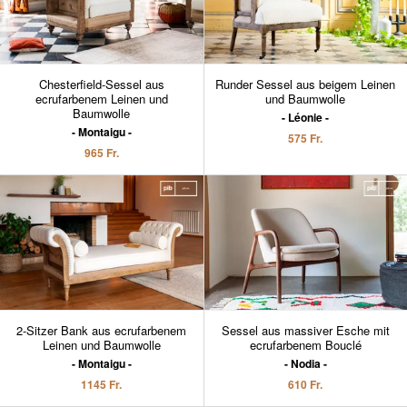
Chesterfield-Sessel aus
Runder Sessel aus beigem Leinen
ecrufarbenem Leinen und
und Baumwolle
Baumwolle
Léonie
Montaigu
575 Fr.
965 Fr.
2-Sitzer Bank aus ecrufarbenem
Sessel aus massiver Esche mit
Leinen und Baumwolle
ecrufarbenem Bouclé
Montaigu
Nodia
1145 Fr.
610 Fr.