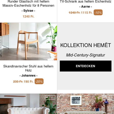
Runder Glastisch mit hellem
TV-Schrank aus hellem Eichenholz
Massiv-Eschenholz für 8 Personen
Aarne
Sylvae
1240 Fr.
1115 Fr.
-10%
1240 Fr.
KOLLEKTION HEMËT
Mid-Century-Signatur
Skandinavischer Stuhl aus hellem
ENTDECKEN
Holz
Johannes
235 Fr.
190 Fr.
-20%