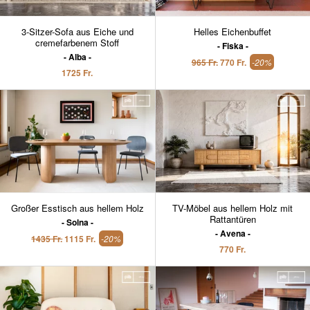
3-Sitzer-Sofa aus Eiche und
Helles Eichenbuffet
cremefarbenem Stoff
Fiska
Alba
965 Fr.
770 Fr.
-20%
1725 Fr.
Großer Esstisch aus hellem Holz
TV-Möbel aus hellem Holz mit
Rattantüren
Solna
Avena
1435 Fr.
1115 Fr.
-20%
770 Fr.