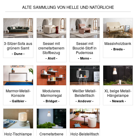
zu bevorzugen. Dies setzt eine feine Aufmerksamkeit
ALTE SAMMLUNG VON HELLE UND NATÜRLICHE
für die Nuancen, das Licht und die Resonanz der
Materialien untereinander voraus. Die Kategorie Helle &
natürliche Farben bietet somit einen beruhigten,
anpassungsfähigen visuellen Rahmen, der den Alltag
begleitet, ohne ihn jemals zu erdrücken.
3-Sitzer-Sofa aus
Sessel mit
Sessel mit
Massivholzbank
grünem Samt
cremefarbenem
Bouclé-Stoff in
Breda
Stoffbezug
Puderrosa
Dune
Atoll
Mono
Marmor-Metall-
Modulares
Weißer Metall-
XL beige Metall-
Konsole
Marmorregal
Beistelltisch
Hängelampe
Galibier
Bridget
Andover
Newark
Holz-Tischlampe
Cremefarbene
Holz-Beistelltisch