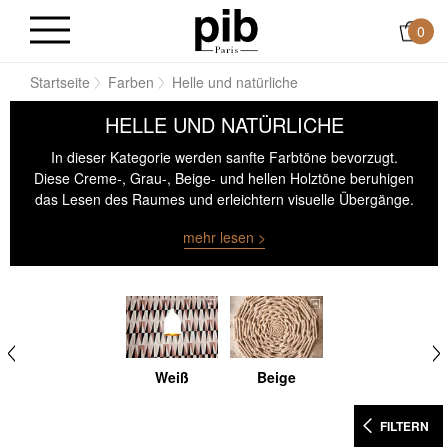
0
Startseite
Farben
Helle und natürliche
HELLE UND NATÜRLICHE
In dieser Kategorie werden sanfte Farbtöne bevorzugt.
Diese Creme-, Grau-, Beige- und hellen Holztöne beruhigen
das Lesen des Raumes und erleichtern visuelle Übergänge.
Sie begleiten das Licht eher, als dass sie es einschränken,
mehr lesen >
und schaffen ein diskretes Gleichgewicht, das die Dauer
und die Einfachheit fördert.
Weiß
Beige
FILTERN