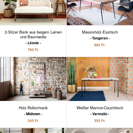
2-Sitzer Bank aus beigem Leinen
Massivholz-Esstisch
und Baumwolle
Tongeren
Léonie
865 Fr.
760 Fr.
Holz-Rollschrank
Weißer Marmor-Couchtisch
Midtown
Varmalio
545 Fr.
355 Fr.