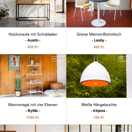
Holzkonsole mit Schubladen
Grüner Marmor-Bistrotisch
Austin
Lasby
450 Fr.
405 Fr.
Marmorregal mit vier Ebenen
Weiße Hängeleuchte
Bylille
Këpsta
1335 Fr.
105 Fr.