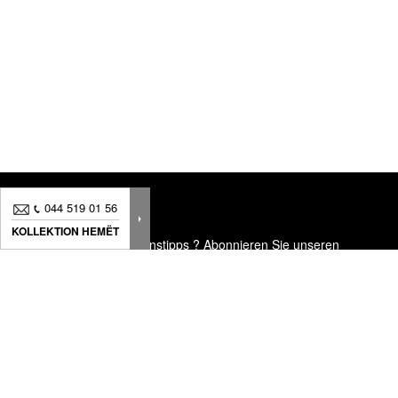
044 519 01 56
KOLLEKTION HEMËT
Neuheiten, Dekorationstipps ? Abonnieren Sie
unseren
Newsletter
um immer am neuesten Stand zu sein