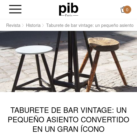
0
o
Revista
Historia
Taburete de bar vintage: un pequeño asiento q
TABURETE DE BAR VINTAGE: UN
PEQUEÑO ASIENTO CONVERTIDO
EN UN GRAN ÍCONO