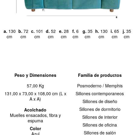
a.
130
b.
72
c.
101
d.
52
e.
28
f.
6
g.
35
h.
130
i.
65
j.
35
cm
cm
cm
cm
cm
cm
cm
cm
cm
cm
Peso y Dimensiones
Familia de productos
57,00 Kg
Posmoderno / Memphis
131,00 x 73,00 x 108,00 cm (L x
Sillones contemporaneos
A x A)
Sillones de diseño
Sillones de dormitorio
Acolchado
Muelles ensacados, fibra y
Sillones de interior
espuma
Sillones de oficina
Color
Sillones de salón
Azul