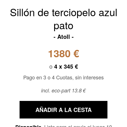
Sillón de terciopelo azul
pato
Atoll
1380 €
o
4 x
345 €
Pago en 3 o 4 Cuotas, sin intereses
incl. eco-part 13.8 €
AÑADIR A LA CESTA
Listo para el envío el lunes 10