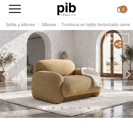
0
s
Sofás y sillones
Sillones
Tumbona en tejido texturizado camel