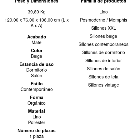
Peso y Dimensiones
Familia de productos
39,80 Kg
Lino
129,00 x 76,00 x 108,00 cm (L x
Posmoderno / Memphis
A x A)
Sillones XXL
Sillones beige
Acabado
Mate
Sillones contemporaneos
Color
Sillones de dormitorio
Beige
Sillones de interior
Estancia de uso
Sillones de salón
Dormitorio
Salón
Sillones de tela
Estilo
Sillones vintage
Contemporáneo
Forma
Orgánico
Material
Lino
Poliéster
Número de plazas
1 plaza