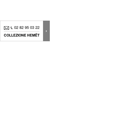
02 82 95 03 22
COLLEZIONE HEMËT
Novità, consigli.. Iscriviti alla
nostra newsletter
per
seguire
tutte le nostre news