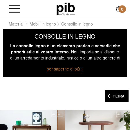
0
me
Materiali
Mobili in legno
Consolle in legno
CONSOLLE IN LEGNO
La consolle legno è un elemento pratico e versatile che
porterà stile al vostro interno
. Non importa se si dispone
di un arredamento industriale, rustico o di un altro genere di
interno, una di queste consolle legno è capace di adattarsi
per saperne di più >
a tutte le situazioni.
FILTRA