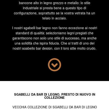
bancone alto in legno grezzo e metallo: lo stile
industriale si presta bene a questo tipo di
configurazione, soprattutto se la vostra vetrata ha un
telaio in acciaio.
I nostri sgabelli bar legno non fanno eccezione ai nostri
standard di qualità: selezioniamo legni pregiati che
garantiscono non solo uno stile di successo, ma anche
una solidità che ispira fiducia. Che si tratti di uno dei
nostri
sgabello bar design
, con il loro stile molto crudo,
o di sedie che richiamano lo spirito rustico delle case di
campagna, abbiamo curato il design e le finiture per
offrire solo mobili di qualità, a partire dalla sostenibilità a
lungo termine: grazie alla loro mano di vernice, le
vostre sedute non saranno rapidamente suscettibili
all'usura.
Nella vostra cucina, saranno il complemento perfetto
per un tavolo alto in legno grezzo con, ad esempio,
SGABELLI DA BAR DI LEGNO, PRESTO DI NUOVO IN
COLLEZIONE
base in metallo. Prendete posto su questi sgabelli bar
legno, comfortevoli per trascorrere una serata
VECCHIA COLLEZIONE DI SGABELLI DA BAR DI LEGNO
rilassante con gli amici, o semplicemente per i pasti