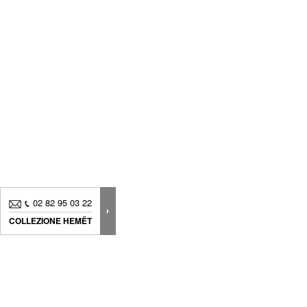
02 82 95 03 22
COLLEZIONE HEMËT
Novità, consigli.. Iscriviti alla
nostra newsletter
per