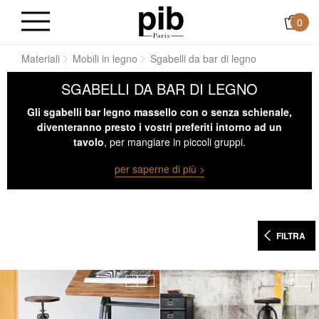
0
me
Materiali
Mobili in legno
Sgabelli da bar di legno
SGABELLI DA BAR DI LEGNO
Gli sgabelli bar legno massello con o senza schienale,
diventeranno presto i vostri preferiti intorno ad un
tavolo
, per mangiare in piccoli gruppi.
per saperne di più >
FILTRA