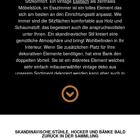
Sitzkomfort. Ein vintage
Esstisch
als zentrales
Möbelstück, im Esszimmer ist ein tolles Element das
sich am besten an den Einrichtungsstil anpasst. Wie
immer sind die Sitzflächen komfortable aus Holz und
Schaumstoff, das begeistert auch die anspruchsvollsten
unter Ihnen. Ein skandinavischer Stil kreiert eine
gemütliche Atmosphäre und bringt Wohlbefinden in Ihr
Interieur. Wenn Sie zusätzlichen Platz für Ihre
dekorativen Elemente benötigen, hat eine Bank den
doppelten Vorteil. Sie ist ein diskretes Element welches
sehr einfach mitauserwählter vintage deko aus
unserem Sortiment dekoriert werden kann aber auch in
einem Vorraum als Sitzgelegenheit dienen kann. Wenn
Sie eine hohe Bar oder einen hohen
besonderem
vintage Tisch im High End Design
haben, dann sind
Skandinavische Barhocker die richtige Wahl für Sie. Ein
besonders beständiges Möbel des skandinavischen
Stiles kann hierzu ein
modernes und elegantes retro
Regal
sein. Mit unserer Auswahl an gehobenen und
originellen Möbeln werden Sie keine Schwierigkeiten
SKANDINAVISCHE STÜHLE, HOCKER UND BÄNKE BALD
haben das zu finden, dass am besten zu Ihrem
ZURÜCK IN DER SAMMLUNG
Zuhause passt.