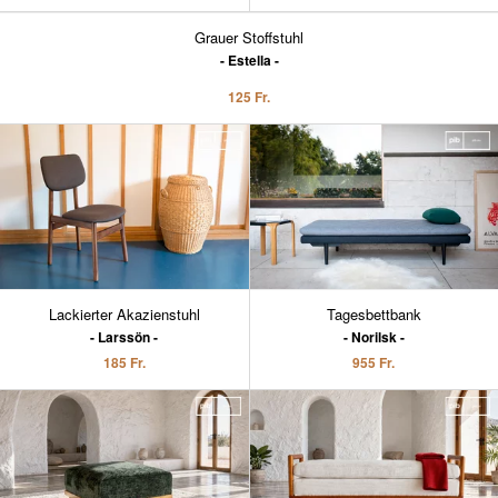
Grauer Stoffstuhl
Estella
125 Fr.
Lackierter Akazienstuhl
Tagesbettbank
Larssön
Norilsk
185 Fr.
955 Fr.