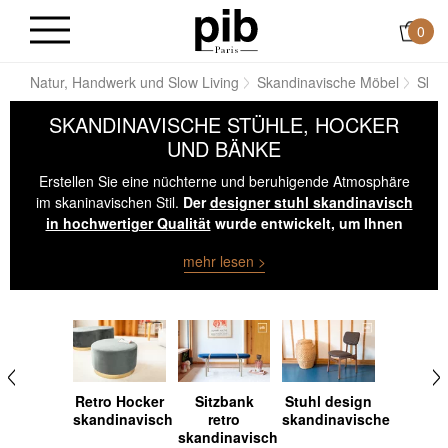
0
ile
Natur, Handwerk und Slow Living
Skandinavische Möbel
Skan
SKANDINAVISCHE STÜHLE, HOCKER
UND BÄNKE
Erstellen Sie eine nüchterne und beruhigende Atmosphäre
im skaninavischen Stil.
Der
designer stuhl skandinavisch
in hochwertiger Qualität
wurde entwickelt, um Ihnen
den bestmöglichen Sitzkomfort zu gewährleisten
und
mehr lesen >
außerdem werden nur die besten Materialien verwendet.
Retro Hocker
Sitzbank
Stuhl design
skandinavisch
retro
skandinavische
skandinavisch