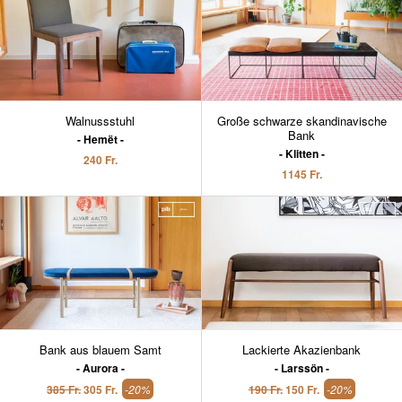
Walnussstuhl
Große schwarze skandinavische
Bank
Hemët
Klitten
240 Fr.
1145 Fr.
Bank aus blauem Samt
Lackierte Akazienbank
Aurora
Larssön
385 Fr.
305 Fr.
-20%
190 Fr.
150 Fr.
-20%