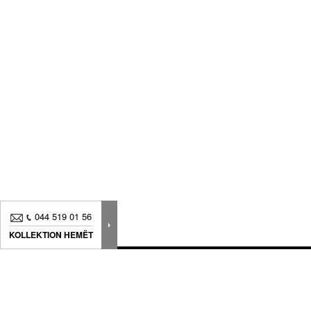
044 519 01 56
KOLLEKTION HEMËT
Neuheiten, Dekorationstipps ? Abonnieren Sie
unseren