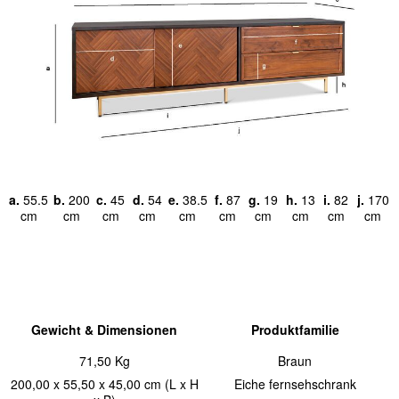
a.
55.5
b.
200
c.
45
d.
54
e.
38.5
f.
87
g.
19
h.
13
i.
82
j.
170
cm
cm
cm
cm
cm
cm
cm
cm
cm
cm
Gewicht & Dimensionen
Produktfamilie
71,50 Kg
Braun
200,00 x 55,50 x 45,00 cm (L x H
Eiche fernsehschrank