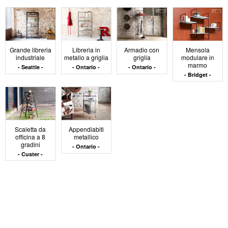
impiegati esclusivamente materiali di alta qualità, i quali
conferiscono loro una notevole resistenza alla
corrosione e alla ruggine. Questa caratteristica non solo
prolunga la loro vita utile, ma li rende anche adatti
all'uso in ambienti soggetti all'umidità, come garage o
Grande libreria
Libreria in
Armadio con
Mensola
cantine. La scelta accurata dei materiali è quindi
industriale
metallo a griglia
griglia
modulare in
cruciale per garantire che gli scaffali in ferro siano in
marmo
Seattle
Ontario
Ontario
grado di mantenere la loro integrità strutturale nel corso
Bridget
degli anni.
Utilizzo funzionale in casa
Scaletta da
Appendiabiti
e in ufficio
officina a 8
metallico
gradini
Ontario
Custer
Gli scaffali in ferro sono estremamente versatili e si
prestano a una vasta gamma di applicazioni, sia in
ambito domestico che lavorativo. In casa, questi
scaffali
possono essere utilizzati per organizzare e
ottimizzare lo spazio in vari modi, ad esempio, per
creare un'ordinata dispensa, un garage ben
organizzato o persino come eleganti
scaffali