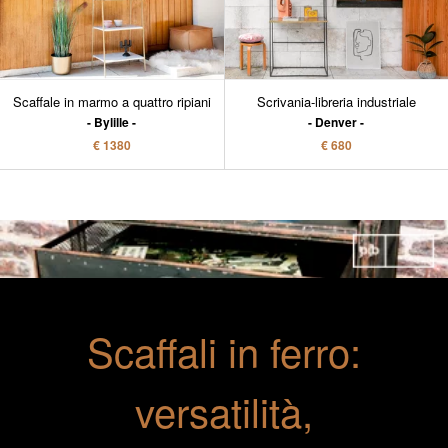
Scaffale in marmo a quattro ripiani
Scrivania-libreria industriale
Bylille
Denver
€ 1380
€ 680
Scaffali in ferro:
versatilità,