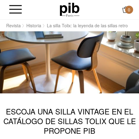
0
o
Revista
Historia
La silla Tolix: la leyenda de las sillas retro
ESCOJA UNA SILLA VINTAGE EN EL
CATÁLOGO DE SILLAS TOLIX QUE LE
PROPONE PIB